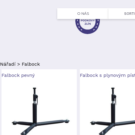
O NÁS
SORT
Nářadí
>
Falbock
Falbock pevný
Falbock s plynovým pí